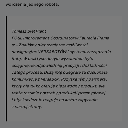
wdrożenia jednego robota.
Tomasz Biel Plant
PC&L
Improvement
Coordinator
w
Faurecia
Frame
s
: –
Znaliśmy nieprzeciętne możliwości
nawigacyjne VERSABOTÓW i systemu zarządzania
flotą. W praktyce dużym wyzwaniem było
osiągnięcie odpowiedniej precyzji i dokładności
całego procesu. Dużą rolę odegrała tu doskonała
komunikacja z VersaBox. Pozyskaliśmy partnera,
który nie tylko oferuje
niezawodny
produkt,
ale
także
rozumie potrzeby produkcji przemysłowej
i błyskawicznie reaguje na każde zapytanie
z naszej strony.