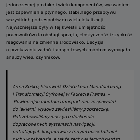
jednoczesnej produkcji wielu komponentów, wyzwaniem
jest zapewnienie płynnego, stabilnego przepływu
wszystkich podzespołów do wielu lokalizacji.
Najważniejsze były w tej kwestii umiejętności
pracowników do obsługi sprzętu, elastyczność i szybkość
reagowania na zmienne środowisko. Decyzja
o przekazaniu zadań transportowych robotom wymagała
analizy wielu czynników.
Anna
Soćko
, kierownik Działu Lean Manufacturing
i Transformacji Cyfrowej w
Faurecia
Frames
. –
Powierzając robotom transport ram ze spawalni
do lakierni, wysoko zawiesiliśmy poprzeczkę.
Potrzebowaliśmy maszyn o doskonale
dopracowanych systemach nawigacji,
potrafiących kooperować z innymi uczestnikami
ruchu
w zakładzie, a także zachowujących bardzo