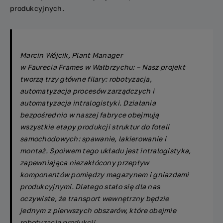
produkcyjnych.
Marcin Wójcik, Plant Manager
w
Faurecia
Frames
w Wałbrzychu: –
Nasz projekt
tworzą trzy główne filary: robotyzacja,
automatyzacja procesów zarządczych
i
automatyzacja intralogistyki. Działania
bezpośrednio w naszej fabryce obejmują
wszystkie etapy produkcji struktur do foteli
samochodowych: spawanie, lakierowanie
i
montaż. Spoiwem tego układu jest
intralogistyka
,
zapewniająca niezakłócony przepływ
komponentów pomiędzy magazynem i gniazdami
produkcyjnymi. Dlatego stało się dla nas
oczywiste, że transport wewnętrzny będzie
jednym z pierwszych obszarów, które obejmie
robotyzacja produkcji.