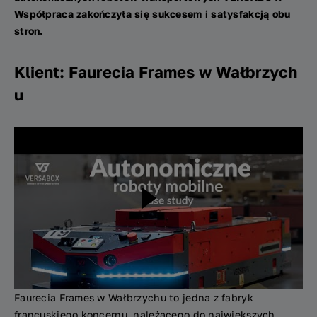
Współpraca zakończyła się sukcesem
i satysfakcją obu
stron.
Klient:
Faurecia
Frames
w Wałbrzych
u
Faurecia
Frames
w Wałbrzychu to jedna z fabryk
francuskiego koncernu, należącego do największych