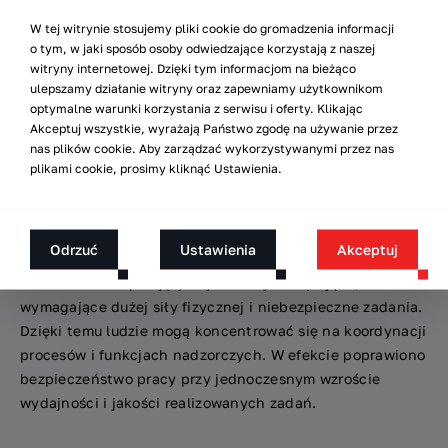
W tej witrynie stosujemy pliki cookie do gromadzenia informacji
o tym, w jaki sposób osoby odwiedzające korzystają z naszej
Wyzwanie 2: zapewnienie ciągłości
witryny internetowej. Dzięki tym informacjom na bieżąco
ulepszamy działanie witryny oraz zapewniamy użytkownikom
produkcji
optymalne warunki korzystania z serwisu i oferty. Klikając
Akceptuj wszystkie, wyrażają Państwo zgodę na używanie przez
nas plików cookie. Aby zarządzać wykorzystywanymi przez nas
Menedżerowie Faurecia Frames postrzegali robotyzację
plikami cookie, prosimy kliknąć Ustawienia.
intralogistyki jako szansę na zmniejszenie uciążliwości
pracy dla swoich pracowników. Cele były konkretne:
podnieść atrakcyjność zatrudnienia
Odrzuć
Ustawienia
Akceptuj
w fabryce oraz wykorzystać synergię pracy ludzi
i robotów. AMR przejęły najbardziej obciążające,
wymagające dużej siły fizycznej i niebezpieczne zadania.
Dzięki temu ludzie mogą koncentrować się na koordynacji
procesów i funkcjach nadzorczych. W efekcie poprawiono
bezpieczeństwo pracy przy jednoczesnym wzroście
wydajności i jakości realizowanych zadań.