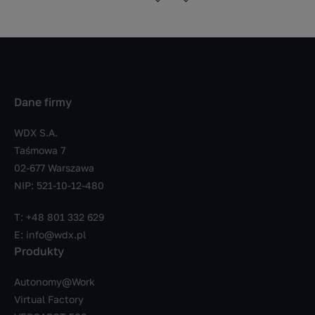
Dane firmy
WDX S.A.
Taśmowa 7
02-677 Warszawa
NIP: 521-10-12-480
T:
+48 801 332 629
E:
info@wdx.pl
Produkty
Autonomy@Work
Virtual Factory