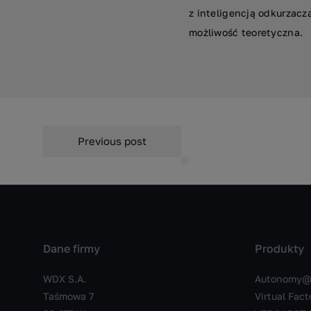
z inteligencją odkurzacz
możliwość teoretyczna.
Previous post
Dane firmy
Produkty
WDX S.A.
Autonomy@
Taśmowa 7
Virtual Fact