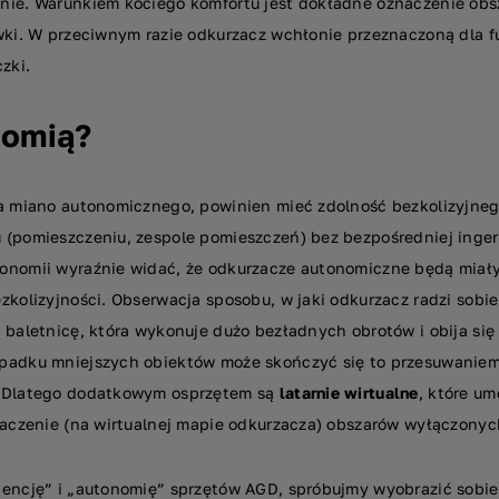
nie. Warunkiem kociego komfortu jest dokładne oznaczenie obs
ówki. W przeciwnym razie odkurzacz wchłonie przeznaczoną dla 
zki.
nomią?
na miano autonomicznego, powinien mieć zdolność bezkolizyjneg
(pomieszczeniu, zespole pomieszczeń) bez bezpośredniej ingere
onomii wyraźnie widać, że odkurzacze autonomiczne będą miały 
zkolizyjności. Obserwacja sposobu, w jaki odkurzacz radzi sobi
 baletnicę, która wykonuje dużo bezładnych obrotów i obija się
padku mniejszych obiektów może skończyć się to przesuwanie
. Dlatego dodatkowym osprzętem są
latarnie wirtualne
, które um
naczenie (na wirtualnej mapie odkurzacza) obszarów wyłączonyc
gencję” i „autonomię” sprzętów AGD, spróbujmy wyobrazić sobi