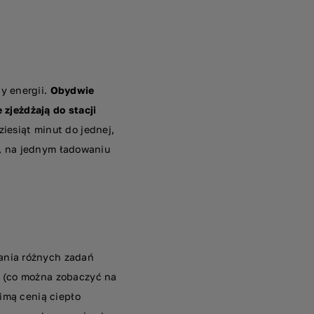
y energii.
Obydwie
 zjeżdżają do stacji
iesiąt minut do jednej,
, na jednym ładowaniu
ania różnych zadań
m (co można zobaczyć na
zimą cenią ciepło