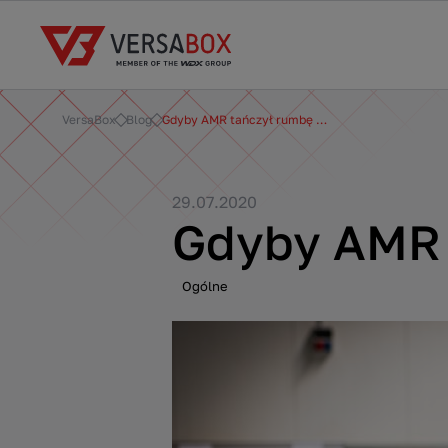
VersaBox
Blog
Gdyby AMR tańczył rumbę …
29.07.2020
Gdyby AMR 
Ogólne