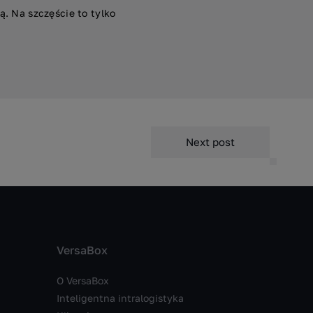
ą. Na szczęście to tylko
Next post
VersaBox
O VersaBox
Inteligentna intralogistyka