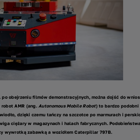
p. po obejrzeniu filmów demonstracyjnych, można dojść do wnio
y robot AMR (ang.
Autonomous Mobile Robot
) to bardzo podobni 
wiodło, dzięki czemu tańczy na szczotce po marmurach i perski
źwiga ciężary w magazynach i halach fabrycznych. Podobieństwa
dzy wywrotką zabawką a wozidłem Caterpillar 797B.