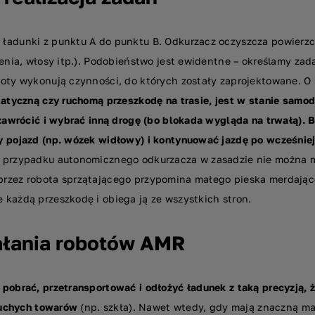
ładunki z punktu A do punktu B. Odkurzacz oczyszcza powierzch
zenia, włosy itp.). Podobieństwo jest ewidentne – określamy za
oty wykonują czynności, do których zostały zaprojektowane. O 
tatyczną czy ruchomą przeszkodę na trasie, jest w stanie samod
 zawrócić i wybrać inną drogę (bo blokada wygląda na trwałą). B
 pojazd (np. wózek widłowy) i kontynuować jazdę po wcześniej 
 przypadku autonomicznego odkurzacza w zasadzie nie można m
rzez robota sprzątającego przypomina małego pieska merdając
 każdą przeszkodę i obiega ją ze wszystkich stron.
ałania robotów AMR
 pobrać, przetransportować i odłożyć ładunek z taką precyzją,
kruchych towarów
(np. szkła). Nawet wtedy, gdy mają znaczną ma