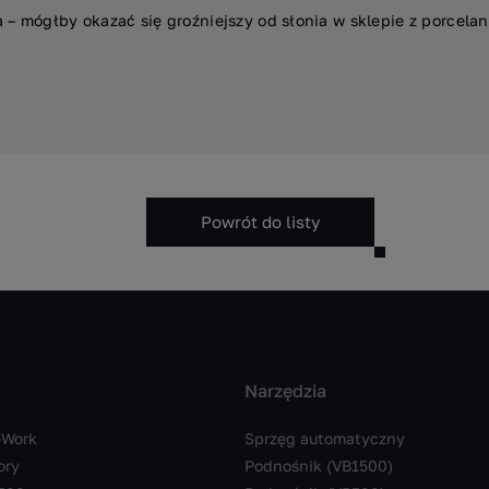
a – mógłby okazać się groźniejszy od słonia w sklepie z porcelan
Powrót do listy
Narzędzia
Work
Sprzęg automatyczny
ory
Podnośnik (VB1500)