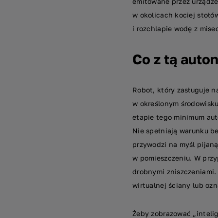
emitowane przez urządze
w okolicach kociej stoł
i rozchlapie wodę z misec
Co z tą auto
Robot, który zasługuje 
w określonym środowisku 
etapie tego minimum aut
Nie spełniają warunku be
przywodzi na myśl pijaną
w pomieszczeniu. W przy
drobnymi zniszczeniami
wirtualnej ściany lub oz
Żeby zobrazować „inteli