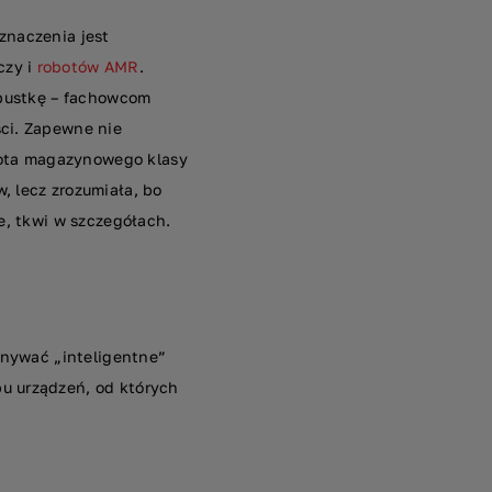
znaczenia jest
czy i
robotów AMR
.
 pustkę – fachowcom
ści. Zapewne nie
obota magazynowego klasy
, lecz zrozumiała, bo
le, tkwi w szczegółach.
ównywać „inteligentne”
u urządzeń, od których