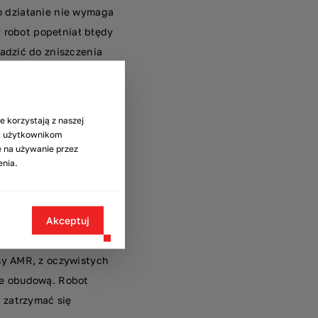
wo działanie nie wymaga
y robot popełniał błędy
adzić do zniszczenia
 Natomiast precyzję
ów za pierwszym razem,
e korzystają z naszej
my użytkownikom
ę na używanie przez
enia.
waniu terenu.
Akceptuj
ować. Zmiany układu
zkolizyjnie, co
sy AMR, z oczywistych
ie obudową. Robot
 zatrzymać się