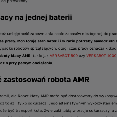
i od przeszkody.
acy na jednej baterii
 też umiejętność zapewniania sobie zapasów niezbędnej do prac
s pracy. Monitorują stan baterii i w razie potrzeby samodzielnie
padku robotów sprzątających, długi czas pracy oznacza kilkadz
oboty klasy AMR
, takie jak
VERSABOT 500
czy
VERSABOT 1000
odzin przy pełnym obciążeniu
.
ć zastosowań robota AMR
onomii, ale Robot klasy AMR może być dostosowany do wykonyw
cz to aż i tylko odkurzacz. Jego alternatywnym wykorzystanie
że być transport kota. Zwierzaki lubią wibracje odkurzaczy, a 