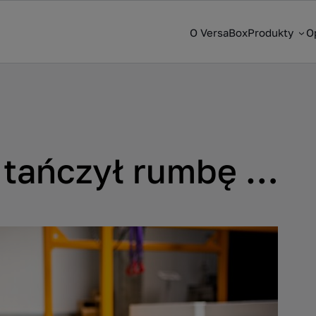
O VersaBox
Produkty
O
tańczył rumbę …