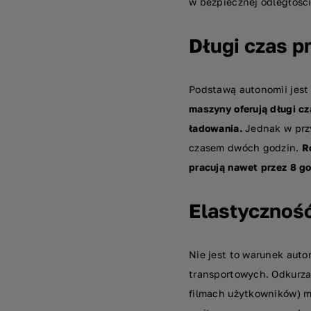
w bezpiecznej odległośc
Długi czas pr
Podstawą autonomii jest
maszyny oferują długi cza
ładowania.
Jednak w przy
czasem dwóch godzin.
R
pracują nawet przez 8 g
Elastycznoś
Nie jest to warunek aut
transportowych. Odkurza
filmach użytkowników) mo