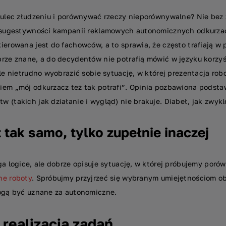
 ulec złudzeniu i porównywać rzeczy nieporównywalne? Nie bez 
z sugestywności kampanii reklamowych autonomicznych odkurza
ierowana jest do fachowców, a to sprawia, że często trafiają w
brze znane, a do decydentów nie potrafią mówić w języku korzy
ale nietrudno wyobrazić sobie sytuację, w której prezentacja r
em „mój odkurzacz też tak potrafi”. Opinia pozbawiona podstaw
 (takich jak działanie i wygląd) nie brakuje. Diabeł, jak zwyk
 tak samo, tylko zupełnie inaczej
ga logice, ale dobrze opisuje sytuację, w której próbujemy por
ne roboty
. Spróbujmy przyjrzeć się wybranym umiejętnościom ob
mogą być uznane za autonomiczne.
realizacja zadań