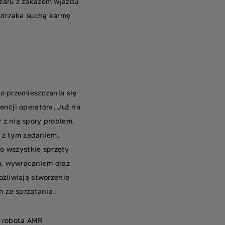
zaru z zakazem wjazdu
futrzaka suchą karmę
o przemieszczania się
ncji operatora. Już na
z nią spory problem.
e z tym zadaniem,
 o wszystkie sprzęty
m, wywracaniem oraz
ożliwiają stworzenie
h ze sprzątania.
e robota AMR