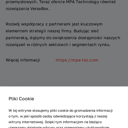
przemysłowych. Teraz ofercie MPA Technology również
rozwiązania VersaBox.
Rozwój współpracy z partnerami jest kluczowym
elementem strategii naszej firmy. Budując sieć
partnerską, dążymy do zwiększenia dostępności naszych
rozwiązań w różnych sektorach i segmentach rynku.
Więcej informacji
https://mpa-tec.com
Pliki Cookie
W tej witrynie stosujemy pliki cookie do gromadzenia informacji
Poprzedni news
o tym, w jaki sposób osoby odwiedzające korzystają z naszej
witryny internetowej. Dzięki tym informacjom na bieżąco
Powrót do listy
ulepszamy działanie witryny oraz zapewniamy użytkownikom