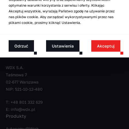
optymalne warunki korzystania z serwisu i oferty. Klikając
Następny news
Akceptuj wszystkie, wyrażają Państwo zgodę na używanie przez
nas plików cookie. Aby zarządzać wykorzystywanymi przez nas
plikami cookie, prosimy kliknąć Ustawienia.
Odrzuć
Ustawienia
Akceptuj
Dane firmy
WDX S.A.
Taśmowa 7
02-677 Warszawa
NIP: 521-10-12-480
T:
+48 801 332 629
E:
info@wdx.pl
Produkty
Autonomy@Work