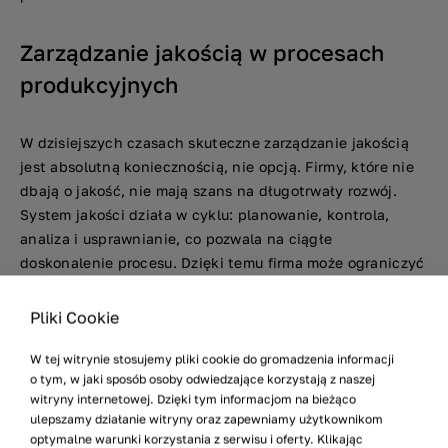
Zarządzanie jakością w procesach
produkcyjnych
W dzisiejszych czasach skuteczne zarządzanie jakością
jest absolutną koniecznością, nie opcją. Firmy, które nie
dbają o jakość, nie mają szans na długotrwały rozwój.
System jakości działa w cyklu: planowanie, kontrola,
analiza i usprawnianie, co pozwala na ciągłe
doskonalenie procesu. Dzięki temu firma może ograniczyć
liczbę błędów, poprawić efektywność operacyjną,
budować silną markę i utrzymywać wysoką satysfakcję
Pliki Cookie
klientów. To właśnie nieustanne usprawnianie sprawia, że
firma może się wyróżnić i utrzymać lojalność klientów.
W tej witrynie stosujemy pliki cookie do gromadzenia informacji
o tym, w jaki sposób osoby odwiedzające korzystają z naszej
witryny internetowej. Dzięki tym informacjom na bieżąco
Kontrola jakości i jej znaczenie
ulepszamy działanie witryny oraz zapewniamy użytkownikom
optymalne warunki korzystania z serwisu i oferty. Klikając