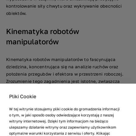
kontrolowanie siły chwytu oraz wykrywanie obecności
obiektów.
Kinematyka robotów
manipulatorów
Kinematyka robotów manipulatorów to fascynująca
dziedzina, koncentrująca się na analizie ruchów oraz
położenia przegubów i efektora w przestrzeni roboczej.
Zrozumienie tego zagadnienia jest istotne, zwłaszcza
przy projektowaniu i sterowaniu robotami, które muszą
wykonywać precyzyjne zadania w dynamicznych
Pliki Cookie
środowiskach. W 2024 roku, wraz z postępem
W tej witrynie stosujemy pliki cookie do gromadzenia informacji
technologicznym, kinematyka manipulatorów staje się
o tym, w jaki sposób osoby odwiedzające korzystają z naszej
coraz bardziej zaawansowana, co pozwala robotom
witryny internetowej. Dzięki tym informacjom na bieżąco
realizować bardziej skomplikowane operacje z większą
ulepszamy działanie witryny oraz zapewniamy użytkownikom
dokładnością.
optymalne warunki korzystania z serwisu i oferty. Klikając