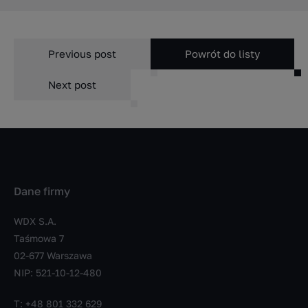
Previous post
Powrót do listy
Next post
Dane firmy
WDX S.A.
Taśmowa 7
02-677 Warszawa
NIP: 521-10-12-480
T:
+48 801 332 629