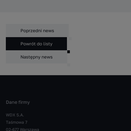
Poprzedni news
Powrót do listy
Następny news
Dane firmy
WDX S.A.
Taśmowa 7
02-677 Warszawa