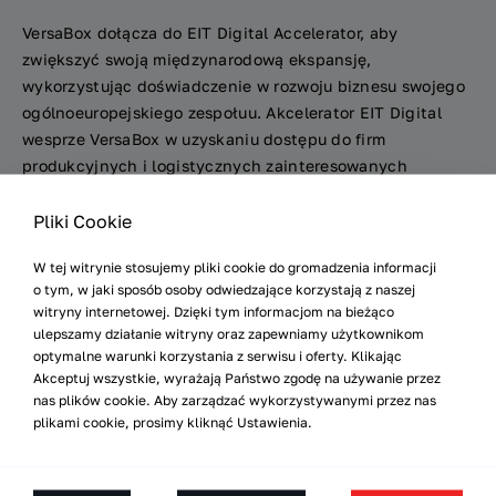
VersaBox dołącza do EIT Digital Accelerator, aby
zwiększyć swoją międzynarodową ekspansję,
wykorzystując doświadczenie w rozwoju biznesu swojego
ogólnoeuropejskiego zespołuu. Akcelerator EIT Digital
wesprze VersaBox w uzyskaniu dostępu do firm
produkcyjnych i logistycznych zainteresowanych
zrozumieniem i wykorzystaniem potencjału inteligentnej
Pliki Cookie
automatyzacji w swoich procesach intralogistycznych,
a także dostawcom usług i integratorom systemów
W tej witrynie stosujemy pliki cookie do gromadzenia informacji
zainteresowanym pomocą we wdrożeniu innowacyjnej
o tym, w jaki sposób osoby odwiedzające korzystają z naszej
platformy intralogistycznej VersaBox.
witryny internetowej. Dzięki tym informacjom na bieżąco
ulepszamy działanie witryny oraz zapewniamy użytkownikom
optymalne warunki korzystania z serwisu i oferty. Klikając
„Współpraca z EIT Digital wprowadzi VersaBox do
Akceptuj wszystkie, wyrażają Państwo zgodę na używanie przez
klientów przemysłowych w Europie” – wyjaśnia Jakub
nas plików cookie. Aby zarządzać wykorzystywanymi przez nas
Michalski, współzałożyciel VersaBox odpowiedzialny za
plikami cookie, prosimy kliknąć Ustawienia.
sprzedaż międzynarodową. „Doceniamy osiągnięcia EIT
Digital Accelerator we wspieraniu rozwoju innowacyjnych
firm technologicznych w na rynkach międzynarodowych.