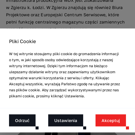
Infrastruktura produkcyjna WDX jest zlokalizowana
w Zgierzu k. Łodzi. W Zgierzu znajdują się również Biura
Projektowe oraz Europejski Centrum Serwisowe, które
pełni funkcję centralnego magazynu części zamiennych
oraz głównego warsztatu serwisowego.
Pliki Cookie
W tej witrynie stosujemy pliki cookie do gromadzenia informacji
o tym, w jaki sposób osoby odwiedzające korzystają z naszej
witryny internetowej. Dzięki tym informacjom na bieżąco
ulepszamy działanie witryny oraz zapewniamy użytkownikom
optymalne warunki korzystania z serwisu i oferty. Klikając
Akceptuj wszystkie, wyrażają Państwo zgodę na używanie przez
nas plików cookie. Aby zarządzać wykorzystywanymi przez nas
plikami cookie, prosimy kliknąć Ustawienia.
Odrzuć
Ustawienia
Akceptuj