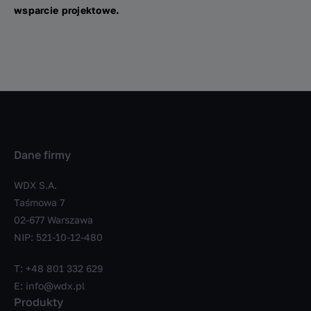
wsparcie projektowe.
Dane firmy
WDX S.A.
Taśmowa 7
02-677 Warszawa
NIP: 521-10-12-480
T:
+48 801 332 629
E:
info@wdx.pl
Produkty