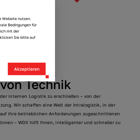
e Website nutzen.
male Bedingungen für
ich mit der
icken Sie bitte auf
Akzeptieren
N DER INTRALOGISTIK
 von Technik
der internen Logistik zu erschließen – von der
ung. Wir schaffen eine Welt der Intralogistik, in der
 auf ihre betrieblichen Anforderungen zugeschnittenen
nnen – WDX hilft Ihnen, intelligenter und schneller zu