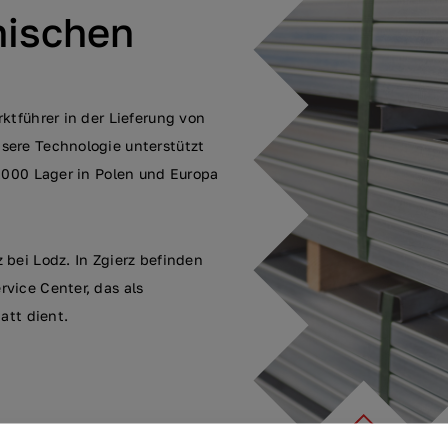
nischen
ktführer in der Lieferung von
sere Technologie unterstützt
0.000 Lager in Polen und Europa
 bei Lodz. In Zgierz befinden
vice Center, das als
att dient.