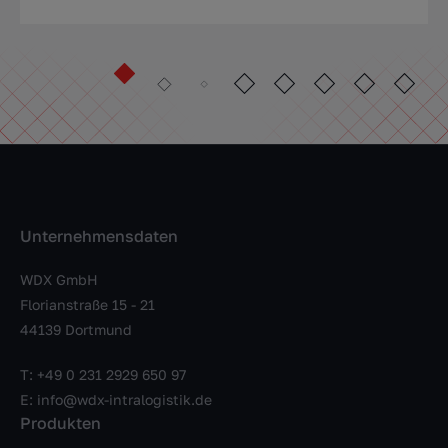
Unternehmensdaten
WDX GmbH
Florianstraße 15 - 21
44139 Dortmund
T:
+49 0 231 2929 650 97
E:
info@wdx-intralogistik.de
Produkten