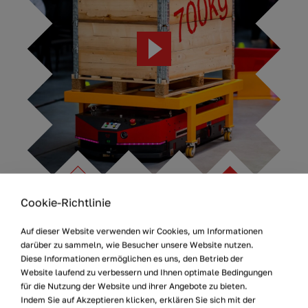
DER FALL
Cookie-Richtlinie
Automatisierung in Intralogistik
Die Intralogistik ist ein wichtiger Teil der industriellen
Auf dieser Website verwenden wir Cookies, um Informationen
Wertschöpfungskette, die von Arbeitskräftemangel,
darüber zu sammeln, wie Besucher unsere Website nutzen.
Diese Informationen ermöglichen es uns, den Betrieb der
Betriebsrisiken und veralteter, ineffizienter Technologie
Website laufend zu verbessern und Ihnen optimale Bedingungen
betroffen ist. Die Automatisierung der Intralogistik muss
für die Nutzung der Website und ihrer Angebote zu bieten.
effizient, aber auch flexibel sein. Produktpersonalisierung
Indem Sie auf Akzeptieren klicken, erklären Sie sich mit der