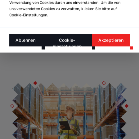
und unvorhersehbare Schwankungen im
Verwendung von Cookies durch uns einverstanden. Um die von
Produktionsvolumen werden zu wichtigen Aspekten der
uns verwendeten Cookies zu verwalten, klicken Sie bitte auf
Cookie-Einstellungen.
modernen Produktion, die eine Herausforderung für
traditionelle Intralogistiklösungen darstellen.
Ablehnen
Cookie-
Akzeptieren
Einstellungen