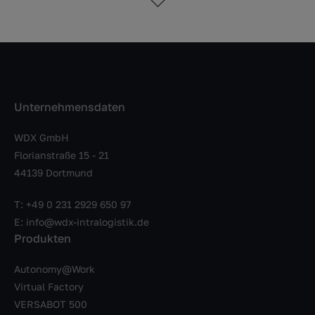
Unternehmensdaten
WDX GmbH
Florianstraße 15 - 21
44139 Dortmund
T:
+49 0 231 2929 650 97
E:
info@wdx-intralogistik.de
Produkten
Autonomy@Work
Virtual Factory
VERSABOT 500